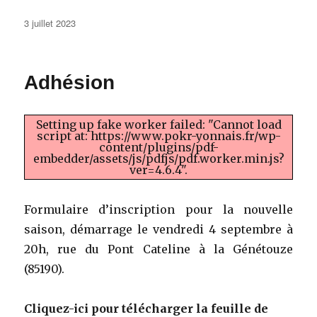
Publié
3 juillet 2023
le
Adhésion
Setting up fake worker failed: "Cannot load
script at: https://www.pokr-yonnais.fr/wp-
content/plugins/pdf-
embedder/assets/js/pdfjs/pdf.worker.min.js?
ver=4.6.4".
Formulaire d’inscription pour la nouvelle
saison, démarrage le vendredi 4 septembre à
20h, rue du Pont Cateline à la Génétouze
(85190).
Cliquez-ici pour télécharger la feuille de