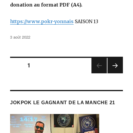
donation au format PDF (A4).
https://www.pokr-yonnais
SAISON 13
Publié
3 août 2022
le
Navigation
PAGE
1
PAGE
des
SUIV
ANT
articles
E
JOKPOK LE GAGNANT DE LA MANCHE 21