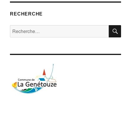
RECHERCHE
RE
Recherche
pour
: